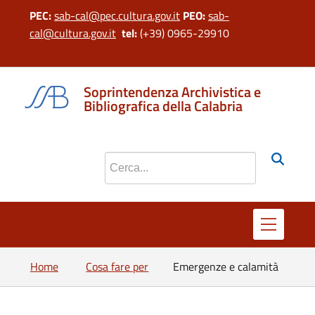
PEC:
sab-cal@pec.cultura.gov.it
PEO:
sab-
cal@cultura.gov.it
tel:
(+39) 0965-29910
si apr
Soprintendenza Archivistica e
Bibliografica della Calabria
Cerca nel sito
Home
Cosa fare per
Emergenze e calamità